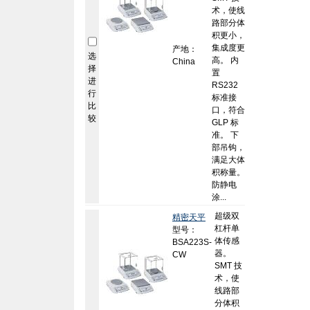
术，使线
路部分体
积更小，
集成度更
产地：
选
高。 内
China
择
置
进
RS232
行
标准接
比
口，符合
较
GLP 标
准。 下
部吊钩，
满足大体
积称量。
防静电
涂...
超级双
精密天平
杠杆单
型号：
体传感
BSA223S-
器。
CW
SMT 技
术，使
线路部
分体积