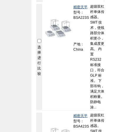
超级双杠
精密天平
杆单体传
型号：
感器。
BSA223S
SMT 技
术，使线
路部分体
积更小，
集成度更
产地：
选
高。 内
China
择
置
进
RS232
行
标准接
比
口，符合
较
GLP 标
准。 下
部吊钩，
满足大体
积称量。
防静电
涂...
超级双杠
精密天平
杆单体传
型号：
感器。
BSA423S
SMT 技