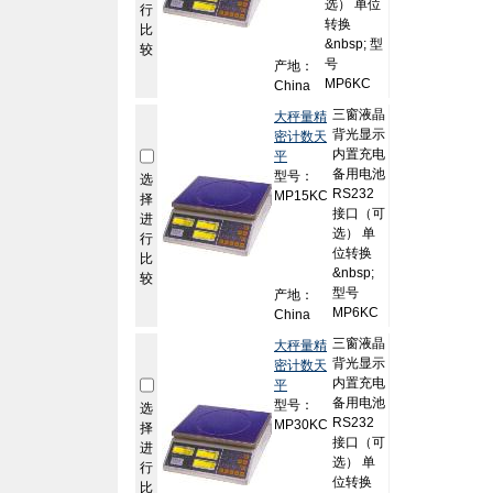
选） 单位
行
转换
比
&nbsp; 型
较
号
产地：
MP6KC
China
三窗液晶
大秤量精
背光显示
密计数天
内置充电
平
备用电池
型号：
选
RS232
MP15KC
择
接口（可
进
选） 单
行
位转换
比
&nbsp;
较
型号
产地：
MP6KC
China
三窗液晶
大秤量精
背光显示
密计数天
内置充电
平
备用电池
型号：
选
RS232
MP30KC
择
接口（可
进
选） 单
行
位转换
比