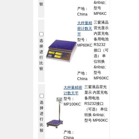
&nbsp;
较
型号
产地：
MP6KC
China
三窗液晶
大秤量精
背光显示
密计数天
内置充电
平
备用电池
型号：
选
RS232
MP60KC
择
接口（可
进
选） 单
行
位转换
比
&nbsp;
较
型号
产地：
MP60KC
China
三窗液晶背光
大秤量精密
显示 内置充电
计数天平
备用电池
型号：
选
RS232接口
MP100KC
择
（可选） 单位
进
转换 &nbsp;
行
型号 MP60KC
比
较
产地：
China