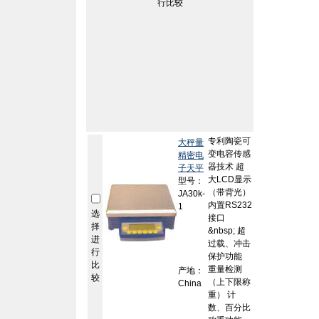
行比较
专利陶瓷可
大秤量
变电容传感
精密电
器技术 超
子天平
大LCD显示
型号：
（带背光）
JA30k-
内置RS232
1
选
接口
择
&nbsp; 超
进
过载、冲击
行
保护功能
比
重量检测
产地：
较
（上下限称
China
重） 计
数、百分比