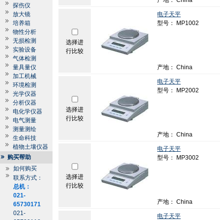
产地： China
探伤仪
放大镜
电子天平
培养箱
型号： MP1002
物性分析
无损检测
选择进
实验设备
行比较
气体检测
量具量仪
产地： China
加工机械
电子天平
环境检测
型号： MP2002
光学仪器
分析仪器
选择进
电化学仪器
行比较
电气测量
测量测绘
产地： China
生命科技
植物土壤仪器
电子天平
购买帮助
型号： MP3002
如何购买
选择进
联系方式：
行比较
总机：
021-
产地： China
65730171
021-
电子天平