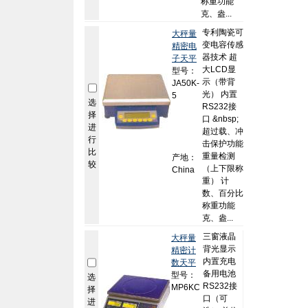
称重功能
克、盎...
专利陶瓷可
大秤量
变电容传感
精密电
器技术 超
子天平
大LCD显
型号：
示（带背
JA50K-
光） 内置
5
选
RS232接
择
口 &nbsp;
进
超过载、冲
行
击保护功能
比
重量检测
产地：
较
（上下限称
China
重） 计
数、百分比
称重功能
克、盎...
三窗液晶
大秤量
背光显示
精密计
内置充电
数天平
备用电池
型号：
选
RS232接
MP6KC
择
口（可
进