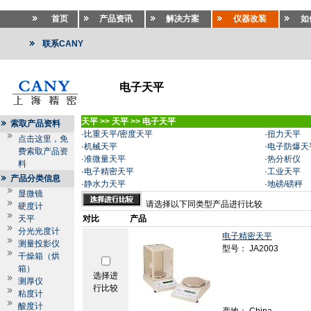
首页
产品资讯
解决方案
仪器改装
如
联系CANY
电子天平
天平
>>
天平
>>
电子天平
索取产品资料
·
比重天平/密度天平
·
扭力天平
点击这里，免
·
机械天平
·
电子防爆天
费索取产品资
·
准微量天平
·
热分析仪
料
·
电子精密天平
·
工业天平
产品分类信息
·
静水力天平
·
地磅/磅秤
显微镜
请选择以下同类型产品进行比较
硬度计
天平
对比
产品
分光光度计
电子精密天平
测量投影仪
型号： JA2003
干燥箱（烘
箱）
选择进
测厚仪
行比较
粘度计
酸度计