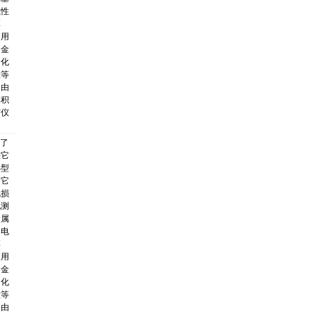
磁性
厚
泛用
、金
、化
检等
。由
体积
与仪
用了
法它
小型
。它
无损
地测
金属
导电
厚
泛用
、金
、化
检等
。由