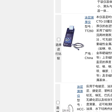
于该仪器
小、测头
器一体...
本仪器是时
涂层测
CTG-10覆
厚仪
厚仪的改进
型号：
采用了磁性
TT260
流两种测厚
法，可无损
量磁性金属
选择
（如钢、铁
进
金和硬磁性
产地：
行比
等）上非磁
China
较
盖层的厚度
铝、铬、铜
琅、橡胶、
等）及非磁
属基体...
应用于电镀层、油
涂层
层、搪瓷层、塑料
测厚
铝瓦、铜瓦、巴氏
仪
瓦磷化层以及纸张
型
度测量。 还可检测
号：
选
油漆、水下结构件
HCC-