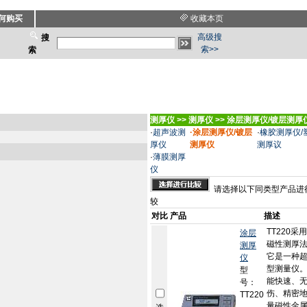
何购买
收藏本页
高级搜
搜
索>>
索
测厚仪
>>
测厚仪
>>
涂层测厚仪/镀层测厚
·
超声波测
·
涂层测厚仪/镀层
·
橡胶测厚仪/
厚仪
测厚仪
测厚议
·
薄膜测厚
仪
请选择以下同类型产品进
较
对比
产品
描述
TT220采
涂层
磁性测厚
测厚
它是一种
仪
型测量仪
型
能快速、
号：
伤、精密
TT220
量磁性金