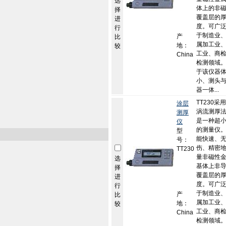
选
体上的非
择
覆盖层的
进
度。可广
行
于制造业
产
比
属加工业
地：
较
工业、商
China
检测领域
于该仪器
小、测头
器一体...
TT230采
涂层
涡流测厚
测厚
是一种超
仪
的测量仪
型
能快速、
号：
伤、精密
TT230
量非磁性
选
基体上非
择
覆盖层的
进
度。可广
行
于制造业
产
比
属加工业
地：
较
工业、商
China
检测领域