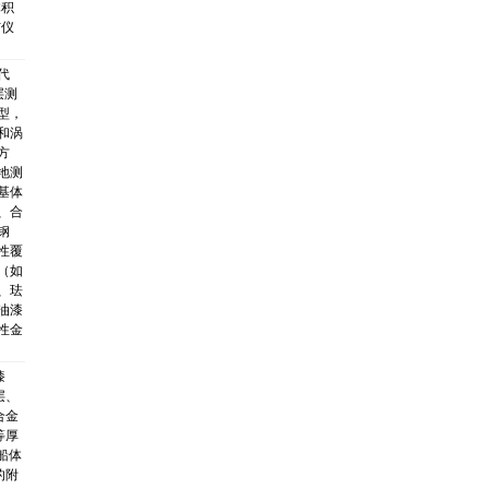
体积
与仪
代
层测
型，
和涡
方
地测
基体
、合
钢
性覆
（如
、珐
油漆
性金
漆
层、
合金
等厚
船体
的附