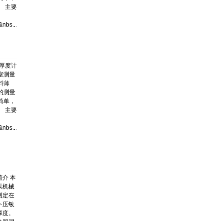
。 主要
nbs...
本厚度计
室测量
料薄
的测量
简单，
。 主要
nbs...
介 本
以机械
测定在
下压敏
厚度。