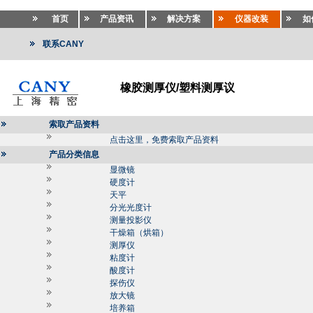
首页
产品资讯
解决方案
仪器改装
如
联系CANY
橡胶测厚仪/塑料测厚议
索取产品资料
点击这里，免费索取产品资料
产品分类信息
显微镜
硬度计
天平
分光光度计
测量投影仪
干燥箱（烘箱）
测厚仪
粘度计
酸度计
探伤仪
放大镜
培养箱