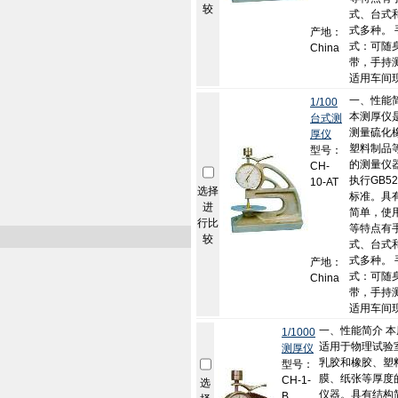
较
式、台式
式多种。 
产地：
式：可随
China
带，手持
适用车间现.
一、性能
1/100
本测厚仪
台式测
测量硫化
厚仪
塑料制品
型号：
的测量仪
CH-
执行GB52
10-AT
选择
标准。具
进
简单，使
行比
等特点有
较
式、台式
式多种。 
产地：
式：可随
China
带，手持
适用车间现.
一、性能简介 
1/1000
适用于物理试验
测厚仪
乳胶和橡胶、塑
型号：
膜、纸张等厚度
CH-1-
选
仪器。具有结构
B