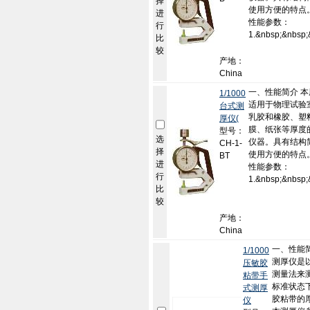
择
使用方便的特点
进
性能参数：
行
1.&nbsp;&nbsp;&
比
较
产地：
China
一、性能简介 
1/1000
适用于物理试验
台式测
乳胶和橡胶、塑
厚仪(
膜、纸张等厚度
型号：
选
仪器。具有结构
CH-1-
择
使用方便的特点
BT
进
性能参数：
行
1.&nbsp;&nbsp;&
比
较
产地：
China
一、性能简
1/1000
测厚仪是
压敏胶
测量法来
粘带手
标准状态
式测厚
胶粘带的
仪