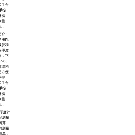
和手台
手提
身携
测量，
..
简介：
是用以
橡胶和
等厚度
器，它
7-83
有结构
用方便
手提
和手台
手提
身携
测量，
..
本厚度计
室测量
料薄
的测量
简单，