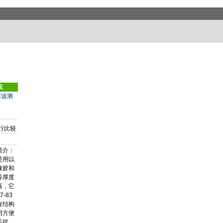
议
声波测
行比较
简介：
是用以
橡胶和
等厚度
器，它
7-83
有结构
用方便
手提