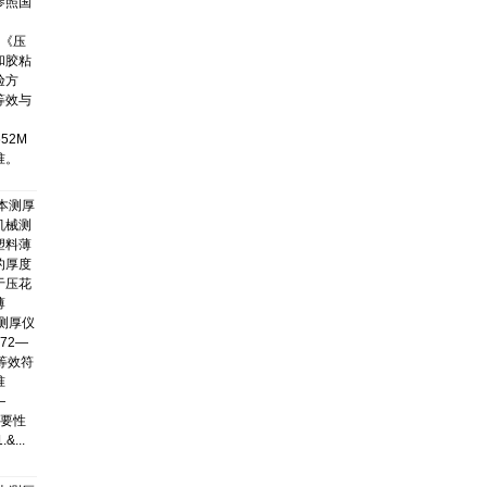
参照国
25《压
和胶粘
验方
等效与
652M
准。
本测厚
机械测
塑料薄
的厚度
于压花
薄
测厚仪
72—
等效符
准
—
主要性
&...