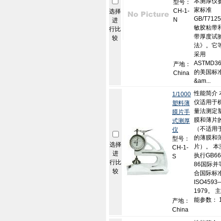
本测厚仪
型号：
家标准
CH-1-
选择
GB/T71
N
进
敏胶粘带
行比
带厚度试
较
法》。它
采用
ASTMD3
产地：
的美国标
China
&am...
性能简介 
1/1000
仪适用于
塑料薄
量法测定
膜片手
膜和薄片
式测厚
（不适用
仪
的薄膜和
型号：
选择
片）。 本
CH-1-
进
执行GB66
S
行比
86国际并
较
合国际标
ISO4593
1979。 
能参数： 1.
产地：
China