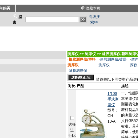
何购买
收藏本页
高级搜
搜
索>>
索
测厚仪
>>
测厚仪
>>
橡胶测厚仪/塑料测厚
·
橡胶测厚仪/塑料
·
涂层测厚仪/镀层
·
超
测厚议
测厚仪
厚仪
·
薄膜测厚仪
请选择以下同类型产品进
对比
产品
描述
一、性能
1/100
本测厚仪
手式测
测量硫化
厚仪
塑料制品
型号：
的测量仪
CH-
执行GB52
10-A
选择
标准。具
进
简单，使
行比
等特点有