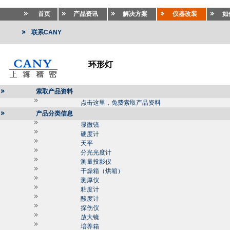
首页
产品资讯
解决方案
仪器改装
如
联系CANY
环形灯
索取产品资料
点击这里，免费索取产品资料
产品分类信息
显微镜
硬度计
天平
分光光度计
测量投影仪
干燥箱（烘箱）
测厚仪
粘度计
酸度计
探伤仪
放大镜
培养箱