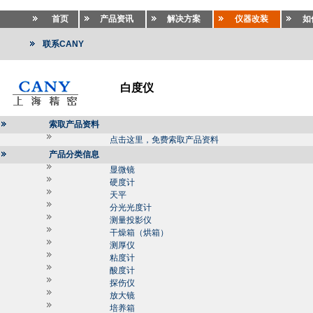
首页
产品资讯
解决方案
仪器改装
如
联系CANY
白度仪
索取产品资料
点击这里，免费索取产品资料
产品分类信息
显微镜
硬度计
天平
分光光度计
测量投影仪
干燥箱（烘箱）
测厚仪
粘度计
酸度计
探伤仪
放大镜
培养箱