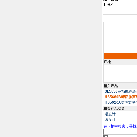
10HZ
产地
相关产品
·
SL5858多功能声级
·HS5660B精密脉
·
HS5920A噪声监测
相关产品类别
·
湿度计
·
照度计
在下框中搜索，寻找