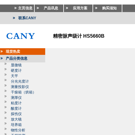
主页信息
产品讯息
应用方案
购买须知
联系CANY
精密脉声级计 HS5660B
现货热卖
产品分类信息
显微镜
硬度计
天平
分光光度计
测量投影仪
干燥箱（烘箱）
测厚仪
粘度计
酸度计
探伤仪
放大镜
培养箱
物性分析