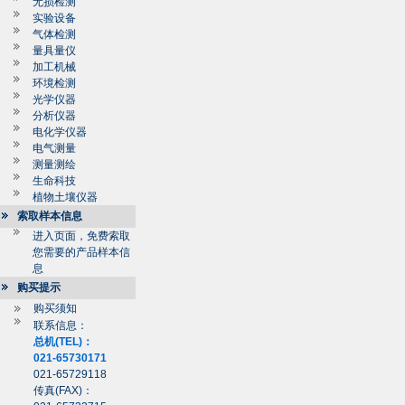
无损检测
实验设备
气体检测
量具量仪
加工机械
环境检测
光学仪器
分析仪器
电化学仪器
电气测量
测量测绘
生命科技
植物土壤仪器
索取样本信息
进入页面，免费索取
您需要的产品样本信
息
购买提示
购买须知
联系信息：
总机(TEL)：
021-65730171
021-65729118
传真(FAX)：