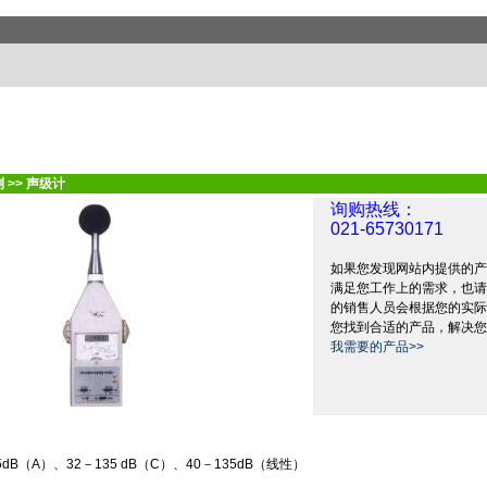
测
>>
声级计
询购热线：
021-65730171
如果您发现网站内提供的产
满足您工作上的需求，也请
的销售人员会根据您的实际
您找到合适的产品，解决您
我需要的产品>>
5dB
（
A
）、
32
－
135 dB
（
C
）、
40
－
135dB
（线性）