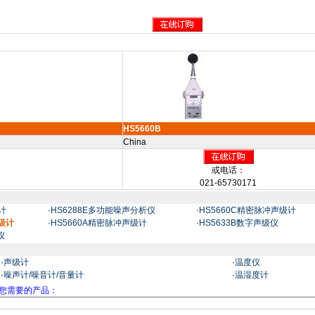
HS5660B
China
或电话：
021-65730171
计
·
HS6288E多功能噪声分析仪
·
HS5660C精密脉冲声级计
声级计
·
HS5660A精密脉冲声级计
·
HS5633B数字声级仪
仪
·
声级计
·
温度仪
·
噪声计/噪音计/音量计
·
温湿度计
您需要的产品：