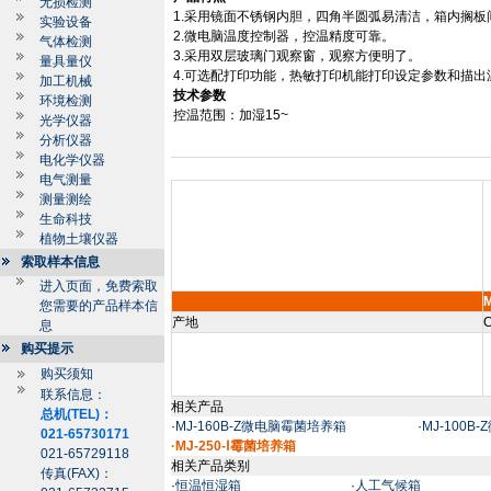
无损检测
1.
采用镜面不锈钢内胆，四角半圆弧易清洁，箱内搁板
实验设备
2.
微电脑温度控制器，控温精度可靠。
气体检测
3.
采用双层玻璃门观察窗，观察方便明了。
量具量仪
4.
可选配打印功能，热敏打印机能打印设定参数和描出
加工机械
技术参数
环境检测
控温范围：加湿
15~
光学仪器
分析仪器
电化学仪器
电气测量
测量测绘
生命科技
植物土壤仪器
索取样本信息
进入页面，免费索取
M
您需要的产品样本信
产地
C
息
购买提示
购买须知
联系信息：
相关产品
总机(TEL)：
·
MJ-160B-Z微电脑霉菌培养箱
·
MJ-100
021-65730171
·MJ-250-Ⅰ霉菌培养箱
021-65729118
相关产品类别
传真(FAX)：
·
恒温恒湿箱
·
人工气候箱