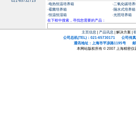
021-65732715
·
电热恒温培养箱
·
二氧化碳培养
·
霉菌培养箱
·
隔水式培养箱
·
恒温恒湿箱
·
光照培养箱
在下框中搜索，寻找您需要的产品：
主页信息
|
产品讯息
| 解决方案 |
公司总机(TEL)：021-65730171 公司传真(F
通讯地址：上海市平凉路1195号 邮政
本网站版权所有 © 2007 上海精密