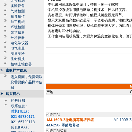
无损检测
·本机采用流线圆弧型设计，整机不见一个螺钉
实验设备
·本机温控系统采用微电脑单片机技术，控温精度高。
气体检测
·具有温度、时间调节控制，触摸式键盘设定调节。
量具量仪
·显示为双屏高亮数码管显示，示值准确直观，性能优
加工机械
·机体外壳采用喷塑处理，整机造型美观大方，内胆均
环境检测
·具有定时和计时功能。
光学仪器
·工作室内装照明装置，大视角保温真空钢化玻璃，便
分析仪器
电化学仪器
电气测量
测量测绘
生命科技
植物土壤仪器
索取样本信息
进入页面，免费索取
您需要的产品样本信
M
息
产地
C
购买提示
购买须知
联系信息：
总机(TEL)：
相关产品
021-65730171
·MJ-160B-Z微电脑霉菌培养箱
·
MJ-100
021-65729118
·
MJ-250-Ⅰ霉菌培养箱
传真(FAX)：
相关产品类别