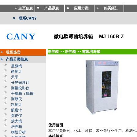
主页信息
产品讯息
应用方案
购买须知
联系CANY
微电脑霉菌培养箱 MJ-160B-Z
培养箱
>>
培养箱
>>
霉菌培养箱
现货热卖
产品分类信息
显微镜
硬度计
天平
分光光度计
测量投影仪
干燥箱（烘箱）
测厚仪
粘度计
酸度计
探伤仪
放大镜
使用范围
培养箱
本产品是医药、化工、环保、农业等行业生产、检测和
物性分析
本机特点