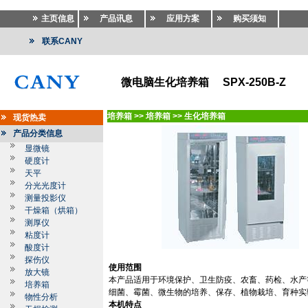
主页信息
产品讯息
应用方案
购买须知
联系CANY
微电脑生化培养箱 SPX-250B-Z
培养箱
>>
培养箱
>>
生化培养箱
现货热卖
产品分类信息
显微镜
硬度计
天平
分光光度计
测量投影仪
干燥箱（烘箱）
测厚仪
粘度计
酸度计
探伤仪
使用范围
放大镜
本产品适用于环境保护、卫生防疫、农畜、药检、水产
培养箱
细菌、霉菌、微生物的培养、保存、植物栽培、育种实
物性分析
本机特点