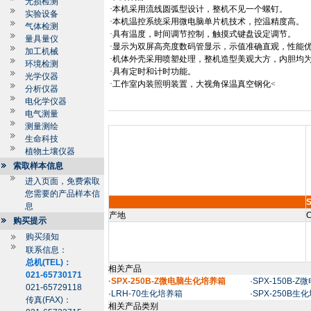
无损检测
·本机采用流线圆弧型设计，整机不见一个螺钉。
实验设备
·本机温控系统采用微电脑单片机技术，控温精度高。
气体检测
·具有温度，时间调节控制，触摸式键盘设定调节。
量具量仪
·显示为双屏高亮度数码管显示，示值准确直观，性能
加工机械
·机体外壳采用喷塑处理，整机造型美观大方，内胆均
环境检测
·具有定时和计时功能。
光学仪器
·工作室内装照明装置，大视角保温真空钢化<
分析仪器
电化学仪器
电气测量
测量测绘
生命科技
植物土壤仪器
索取样本信息
进入页面，免费索取
您需要的产品样本信
S
息
产地
C
购买提示
购买须知
联系信息：
总机(TEL)：
相关产品
021-65730171
·SPX-250B-Z微电脑生化培养箱
·
SPX-150B-
021-65729118
·
LRH-70生化培养箱
·
SPX-250B生
传真(FAX)：
相关产品类别