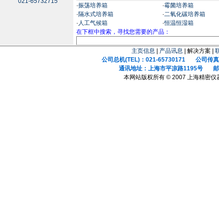
021-65732715
·
振荡培养箱
·
霉菌培养箱
·
隔水式培养箱
·
二氧化碳培养箱
·
人工气候箱
·
恒温恒湿箱
在下框中搜索，寻找您需要的产品：
主页信息
|
产品讯息
| 解决方案 |
公司总机(TEL)：021-65730171 公司传真(F
通讯地址：上海市平凉路1195号 邮政
本网站版权所有 © 2007 上海精密