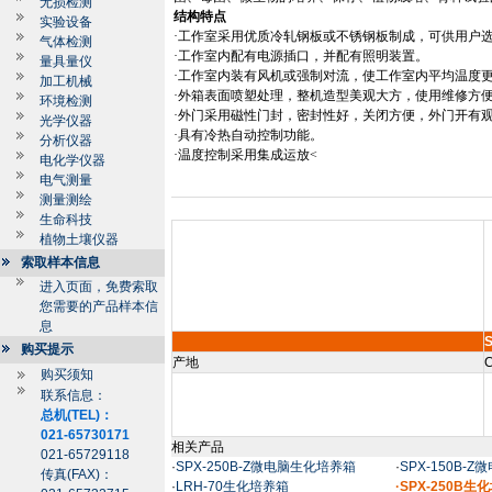
无损检测
结构特点
实验设备
·工作室采用优质冷轧钢板或不锈钢板制成，可供用户
气体检测
·工作室内配有电源插口，并配有照明装置。
量具量仪
·工作室内装有风机或强制对流，使工作室内平均温度
加工机械
·外箱表面喷塑处理，整机造型美观大方，使用维修方
环境检测
·外门采用磁性门封，密封性好，关闭方便，外门开有
光学仪器
·具有冷热自动控制功能。
分析仪器
·温度控制采用集成运放<
电化学仪器
电气测量
测量测绘
生命科技
植物土壤仪器
索取样本信息
进入页面，免费索取
您需要的产品样本信
息
购买提示
产地
C
购买须知
联系信息：
总机(TEL)：
021-65730171
相关产品
021-65729118
·
SPX-250B-Z微电脑生化培养箱
·
SPX-150B-
传真(FAX)：
·
LRH-70生化培养箱
·SPX-250B生