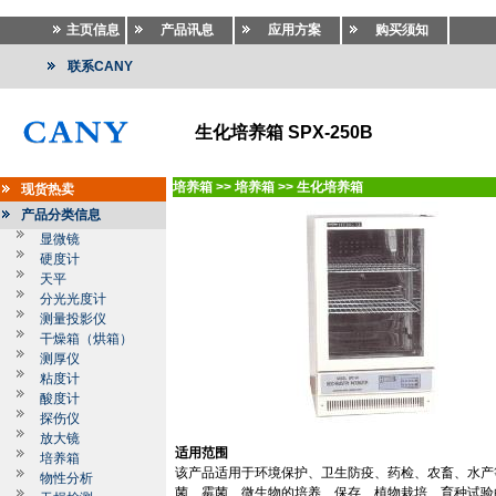
主页信息
产品讯息
应用方案
购买须知
联系CANY
生化培养箱 SPX-250B
培养箱
>>
培养箱
>>
生化培养箱
现货热卖
产品分类信息
显微镜
硬度计
天平
分光光度计
测量投影仪
干燥箱（烘箱）
测厚仪
粘度计
酸度计
探伤仪
放大镜
适用范围
培养箱
该产品适用于环境保护、卫生防疫、药检、农畜、水产
物性分析
菌、霉菌、微生物的培养、保存、植物栽培、育种试验