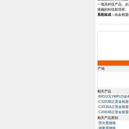
一项高科技产品。从
准确的科技新境界。
系统组成：
由金相显
产地
相关产品
·
BX51OLYMPUS
·
C3203B正置金相
·
C2030A正置金相显
·
C2003B正置金相
相关产品类别
·
荧光显微镜
·
测量显微镜