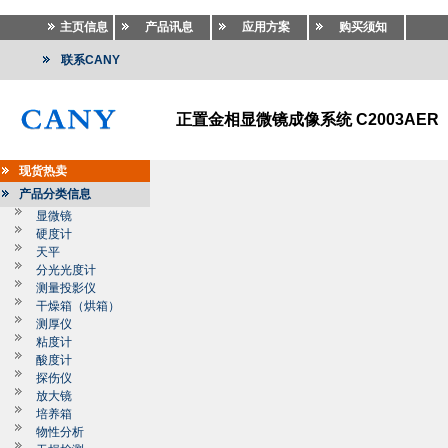
主页信息
产品讯息
应用方案
购买须知
联系CANY
正置金相显微镜成像系统 C2003AER
现货热卖
产品分类信息
显微镜
硬度计
天平
分光光度计
测量投影仪
干燥箱（烘箱）
测厚仪
粘度计
酸度计
探伤仪
放大镜
培养箱
物性分析