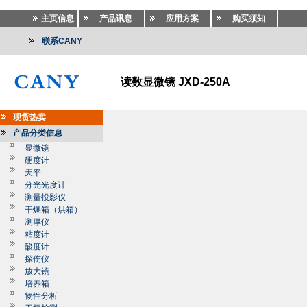
主页信息
产品讯息
应用方案
购买须知
联系CANY
读数显微镜 JXD-250A
现货热卖
产品分类信息
显微镜
硬度计
天平
分光光度计
测量投影仪
干燥箱（烘箱）
测厚仪
粘度计
酸度计
探伤仪
放大镜
培养箱
物性分析