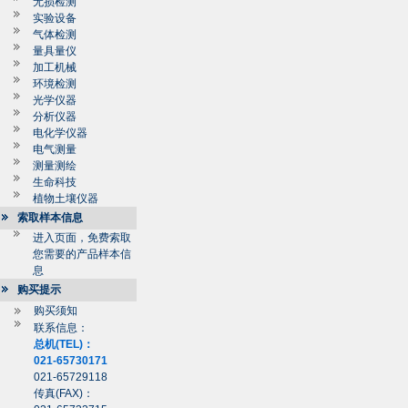
无损检测
实验设备
气体检测
量具量仪
加工机械
环境检测
光学仪器
分析仪器
电化学仪器
电气测量
测量测绘
生命科技
植物土壤仪器
索取样本信息
进入页面，免费索取
您需要的产品样本信
息
购买提示
购买须知
联系信息：
总机(TEL)：
021-65730171
021-65729118
传真(FAX)：