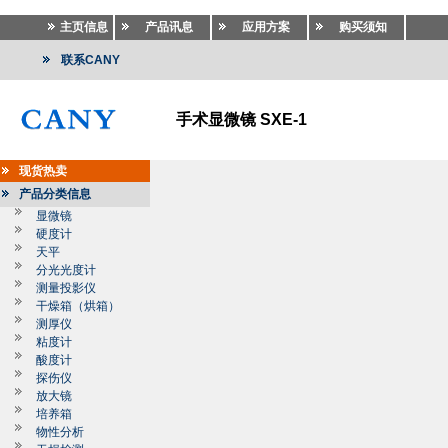
主页信息
产品讯息
应用方案
购买须知
联系CANY
手术显微镜 SXE-1
现货热卖
产品分类信息
显微镜
硬度计
天平
分光光度计
测量投影仪
干燥箱（烘箱）
测厚仪
粘度计
酸度计
探伤仪
放大镜
培养箱
物性分析