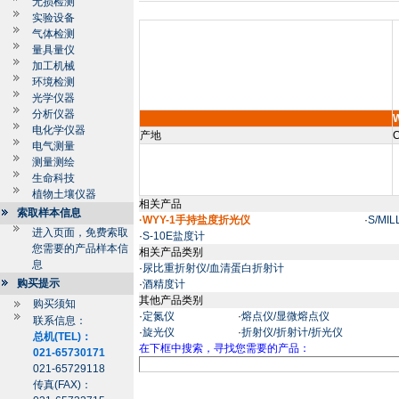
无损检测
实验设备
气体检测
量具量仪
加工机械
环境检测
光学仪器
分析仪器
电化学仪器
产地
C
电气测量
测量测绘
生命科技
植物土壤仪器
相关产品
索取样本信息
·WYY-1手持盐度折光仪
·
S/MI
进入页面，免费索取
·
S-10E盐度计
您需要的产品样本信
相关产品类别
息
·
尿比重折射仪/血清蛋白折射计
购买提示
·
酒精度计
其他产品类别
购买须知
·
定氮仪
·
熔点仪/显微熔点仪
联系信息：
·
旋光仪
·
折射仪/折射计/折光仪
总机(TEL)：
在下框中搜索，寻找您需要的产品：
021-65730171
021-65729118
传真(FAX)：