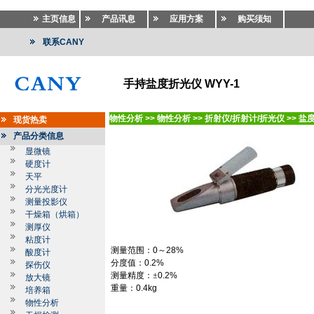
主页信息
产品讯息
应用方案
购买须知
联系CANY
手持盐度折光仪 WYY-1
物性分析
>>
物性分析
>>
折射仪/折射计/折光仪
>>
盐
现货热卖
产品分类信息
显微镜
硬度计
天平
分光光度计
测量投影仪
干燥箱（烘箱）
测厚仪
粘度计
测量范围：
0
～
28%
酸度计
分度值：
0.2%
探伤仪
测量精度：
±
0.2%
放大镜
重量：
0.4kg
培养箱
物性分析