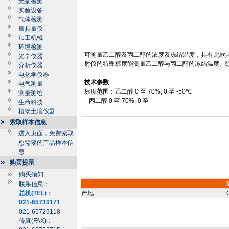
无损检测
实验设备
气体检测
量具量仪
加工机械
环境检测
可测量乙二醇及丙二醇的浓度及冻结温度，具有此款
光学仪器
射仪的特殊标度能测量乙二醇与丙二醇的冻结温度。
分析仪器
电化学仪器
技术参数
电气测量
标度范围：乙二醇
0
至
70%, 0
至
-50
℃
测量测绘
丙二醇
0
至
70%, 0
至
生命科技
植物土壤仪器
索取样本信息
进入页面，免费索取
您需要的产品样本信
息
购买提示
购买须知
联系信息：
总机(TEL)：
产地
021-65730171
021-65729118
传真(FAX)：