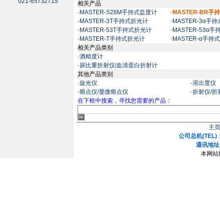
021-65732715
相关产品
·
MASTER-S28M手持式盐度计
·MASTER-BR
·
MASTER-3T手持式折光计
·
MASTER-3α手
·
MASTER-53T手持式折光计
·
MASTER-53α
·
MASTER-T手持式折光计
·
MASTER-α手持
相关产品类别
·
酒精度计
·
尿比重折射仪/血清蛋白折射计
其他产品类别
·
旋光仪
·
溶出度仪
·
熔点仪/显微熔点仪
·
折射仪/折
在下框中搜索，寻找您需要的产品：
主
公司总机(TEL)：
通讯地址
本网站