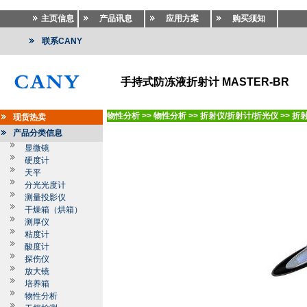
主页信息
产品讯息
应用方案
购买须知
联系CANY
手持式防冻液折射计 MASTER-BR
物性分析
>>
物性分析
>>
折射仪/折射计/折光仪
>>
折
现货热卖
产品分类信息
显微镜
硬度计
天平
分光光度计
测量投影仪
干燥箱（烘箱）
测厚仪
粘度计
酸度计
探伤仪
放大镜
培养箱
物性分析