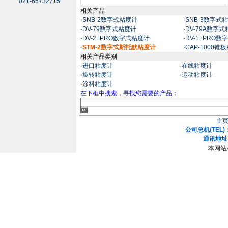
021-65732715
相关产品
·
SNB-2数字式粘度计
·
SNB-3数字式
·
DV-79数字式粘度计
·
DV-79A数字
·
DV-2+PRO数字式粘度计
·
DV-1+PRO
·STM-2数字式斯托默粘度计
·
CAP-1000锥
相关产品类别
·
进口粘度计
·
在线粘度计
·
旋转粘度计
·
运动粘度计
·
涂料粘度计
在下框中搜索，寻找您需要的产品：
主
公司总机(TEL)：
通讯地址
本网站