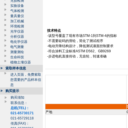
无损检测
实验设备
气体检测
量具量仪
加工机械
环境检测
技术特点
光学仪器
-
该型号覆盖了现有市场
STM-1
到
STM-4
的指标
分析仪器
-
不需要砝码的滑轮，简化了测试程序
电化学仪器
-
电动升降结构设计，降低测试液面控制要求
电气测量
-
符合涂料工业标准
ASTM D562
、
GB9269
测量测绘
-
步进电机直接传动，无齿轮，转速准确
生命科技
植物土壤仪器
索取样本信息
进入页面，免费索取
您需要的产品样本信
息
购买提示
购买须知
联系信息：
总机(TEL)：
产地
021-65730171
021-65729118
传真(FAX)：