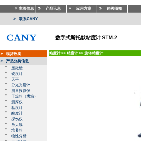
主页信息
产品讯息
应用方案
购买须知
联系CANY
数字式斯托默粘度计 STM-2
粘度计
>>
粘度计
>>
旋转粘度计
现货热卖
产品分类信息
显微镜
硬度计
天平
分光光度计
测量投影仪
干燥箱（烘箱）
测厚仪
粘度计
酸度计
探伤仪
放大镜
培养箱
物性分析