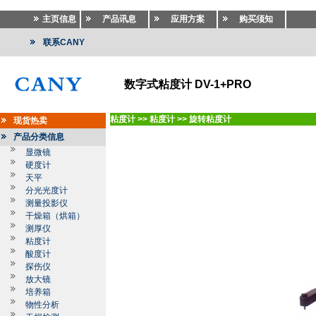
主页信息
产品讯息
应用方案
购买须知
联系CANY
数字式粘度计 DV-1+PRO
粘度计
>>
粘度计
>>
旋转粘度计
现货热卖
产品分类信息
显微镜
硬度计
天平
分光光度计
测量投影仪
干燥箱（烘箱）
测厚仪
粘度计
酸度计
探伤仪
放大镜
培养箱
物性分析