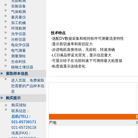
无损检测
实验设备
气体检测
量具量仪
加工机械
环境检测
技术特点
光学仪器
-
选配
DV
数据采集和程控软件可测量流变特性
分析仪器
-
显示剪切速率和剪切应力
电化学仪器
-
步进电机直接传动，无齿轮，转速准确
电气测量
-LCD
液晶带蓝光背光，显示信息量大
测量测绘
-
可显示转子在当前转速下可测得最大粘度值
生命科技
-
粘度值显示连续变化
植物土壤仪器
索取样本信息
进入页面，免费索取
您需要的产品样本信
息
购买提示
购买须知
联系信息：
总机(TEL)：
021-65730171
产地
021-65729118
传真(FAX)：