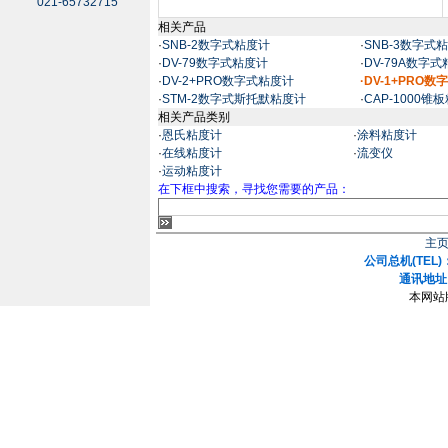
021-65732715
相关产品
·
SNB-2数字式粘度计
·
SNB-3数字式
·
DV-79数字式粘度计
·
DV-79A数字
·
DV-2+PRO数字式粘度计
·DV-1+PRO
·
STM-2数字式斯托默粘度计
·
CAP-1000锥
相关产品类别
·
恩氏粘度计
·
涂料粘度计
·
在线粘度计
·
流变仪
·
运动粘度计
在下框中搜索，寻找您需要的产品：
主
公司总机(TEL)：
通讯地址
本网站