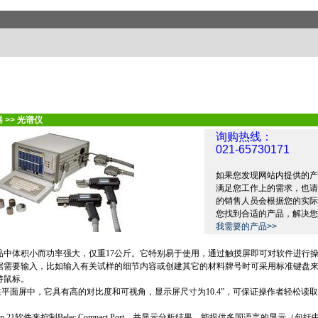
器
>>
光谱仪
询购热线：
021-65730171
如果您发现网站内提供的产
满足您工作上的需求，也请
的销售人员会根据您的实际
您找到合适的产品，解决您
我需要的产品>>
品中体积小而功率强大，仅重
17
公斤
。它特别易于使用，通过触摸屏即可对软件进行
据需要输入，比如输入有关试样的细节内容或创建其它的材料牌号时可采用标准键盘
持鼠标。
在平面屏中，它具有高的对比度和可视角，显示屏尺寸为
10.4
”
，可保证操作者轻松读
n 21
软件来控制
Belec Compact Port
，并显示分析结果，能提供多国语言的显示（包括