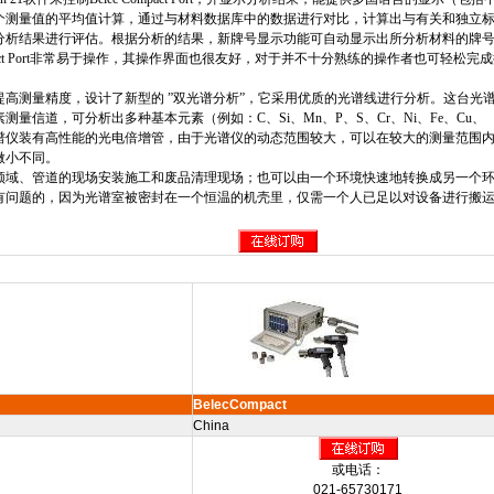
个测量值的平均值计算，通过与材料数据库中的数据进行对比，计算出与有关和独立
分析结果进行评估。根据分析的结果，新牌号显示功能可自动显示出所分析材料的牌
t Port
非常易于操作，其操作界面也很友好，对于并不十分熟练的操作者也可轻松完成
提高测量精度，设计了新型的 ”双光谱分析”，它采用优质的光谱线进行分析。这台光
素测量信道，可分析出多种基本元素（例如：
C
、
Si
、
Mn
、
P
、
S
、
Cr
、
Ni
、
Fe
、
Cu
、
谱仪装有高性能的光电倍增管，由于光谱仪的动态范围较大，可以在较大的测量范围
微小不同。
领域、管道的现场安装施工和废品清理现场；也可以由一个环境快速地转换成另一个
有问题的，因为光谱室被密封在一个恒温的机壳里，仅需一个人已足以对设备进行搬
BelecCompact
China
或电话：
021-65730171