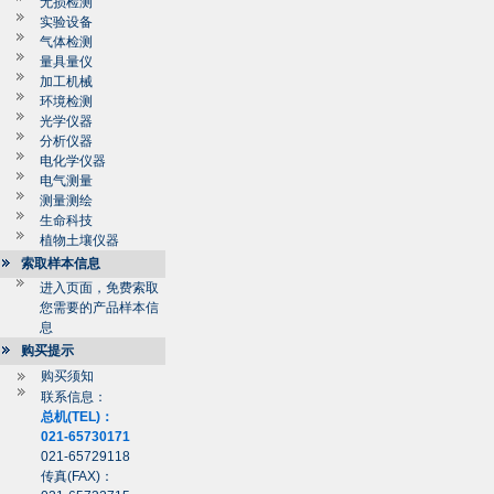
无损检测
实验设备
气体检测
量具量仪
加工机械
环境检测
光学仪器
分析仪器
电化学仪器
电气测量
测量测绘
生命科技
植物土壤仪器
索取样本信息
进入页面，免费索取
您需要的产品样本信
息
购买提示
购买须知
联系信息：
总机(TEL)：
021-65730171
021-65729118
传真(FAX)：