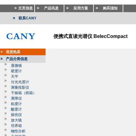
主页信息
产品讯息
应用方案
购买须知
联系CANY
便携式直读光谱仪 BelecCompact
现货热卖
产品分类信息
显微镜
硬度计
天平
分光光度计
测量投影仪
干燥箱（烘箱）
测厚仪
粘度计
酸度计
探伤仪
放大镜
培养箱
物性分析