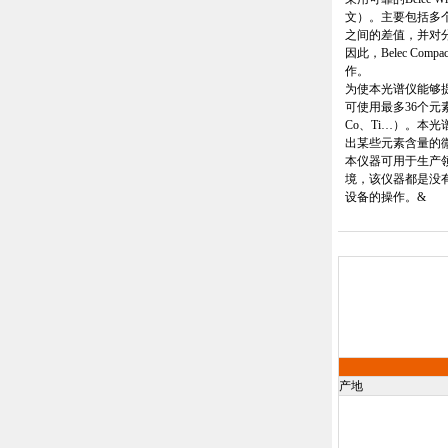
文）。主要包括多
之间的差值，并对
因此，
Belec Compac
作。
为使本光谱仪能够
可使用最多
36
个元
Co
、
Ti
…）。本光
出某些元素含量的
本仪器可用于生产
境，该仪器都是没
设备的操作。&
产地