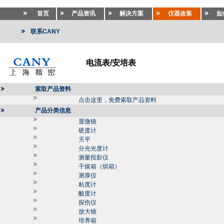
首页
产品资讯
解决方案
仪器改装
如
联系CANY
电流表/安培表
索取产品资料
点击这里，免费索取产品资料
产品分类信息
显微镜
硬度计
天平
分光光度计
测量投影仪
干燥箱（烘箱）
测厚仪
粘度计
酸度计
探伤仪
放大镜
培养箱