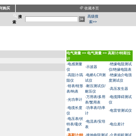
何购买
收藏本页
高级搜
搜
索>>
索
电气测量
>>
电气测量
>>
高斯计/特斯拉
计
·
电感测量
·
绝缘电阻测试
·
示波器
仪
仪/绝缘电阻表
·
高阻计/高
·
电桥/LCR测
·
绝缘油介电强
阻仪
试仪
度测试仪
·
钳表/钳形
·
耐压测试仪/
·
高压发生器
表/钩表
耐压仪
·
万用表/多用
·
电缆障碍测试
·
光功率计
表/繁用表
仪
·
电缆长度
·
功率表/功率
·
电雷管测试仪
仪
计
·
电压表/伏
·
电流表/安培
特表/毫伏
·
电位差计
表
表
·
高斯计/特
·
接地电阻测试
·
介质损耗测试