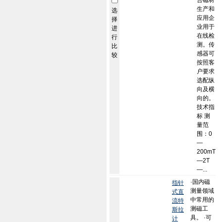
合磁材
生产和
选
应用企
择
业用于
进
在线检
行
测。传
比
感器可
较
按照客
户要求
选配纵
向及横
向的。
技术指
标 测
量范
围：0
—
200mT
—2T
—...
·国内磁
指针
测量领域
式直
中常用的
流特
测磁工
斯拉
具。 ·可
计