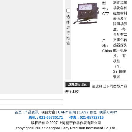
测直流磁
型
场及各种
号：
磁性材料
CT7
选
表面及间
择
隙磁场强
进
度。 ·每
行
台配有二
比
支霍尔传
产
较
感器探头
地：
能一机多
China
换。 ·有
极性
（N、
S）翻传
装置...
请选择以下同类型产品
进行比较
首页
|
产品资讯
| 项目方案 |
CANY 新闻
|
CANY 职位
|
联系 CANY
总机：021-65730171 传真：021-65732715
版权所有 © 2007 上海精密仪器仪表有限公司
copyright © 2007 Shanghai Cany Precision Instrument Co.,Ltd.