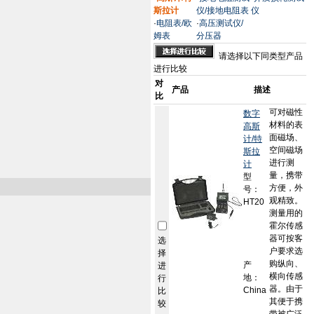
斯拉计
仪/接地电阻表
仪
·
电阻表/欧
·
高压测试仪/
姆表
分压器
请选择以下同类型产品
进行比较
对
产品
描述
比
可对磁性
数字
材料的表
高斯
面磁场、
计/特
空间磁场
斯拉
进行测
计
量，携带
型
方便，外
号：
观精致。
HT20
测量用的
霍尔传感
器可按客
选
户要求选
择
购纵向、
产
进
横向传感
地：
行
器。由于
China
比
其便于携
较