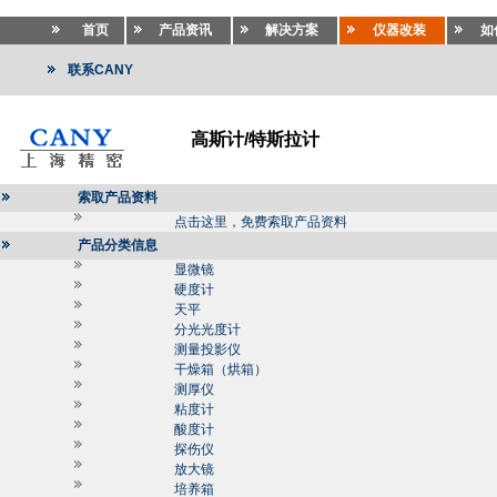
首页
产品资讯
解决方案
仪器改装
如
联系CANY
高斯计/特斯拉计
索取产品资料
点击这里，免费索取产品资料
产品分类信息
显微镜
硬度计
天平
分光光度计
测量投影仪
干燥箱（烘箱）
测厚仪
粘度计
酸度计
探伤仪
放大镜
培养箱