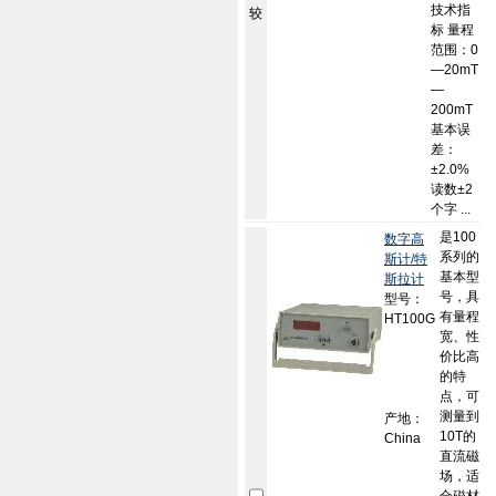
技术指
较
标 量程
范围：0
—20mT
—
200mT
基本误
差：
±2.0%
读数±2
个字 ...
是100
数字高
系列的
斯计/特
基本型
斯拉计
号，具
型号：
有量程
HT100G
宽、性
价比高
的特
点，可
测量到
产地：
10T的
China
直流磁
场，适