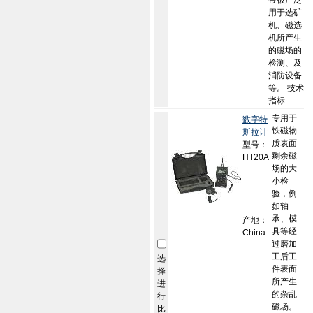
带被广泛
用于选矿
机、磁选
机所产生
的磁场的
检测、及
消防设备
等。 技术
指标 ...
专用于
数字特
铁磁物
斯拉计
质表面
型号：
剩余磁
HT20A
场的大
小检
验，例
如轴
承、模
产地：
具等经
China
过磨加
工后工
选
件表面
择
所产生
进
的杂乱
行
磁场。
比