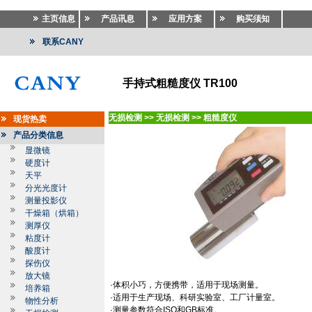
主页信息
产品讯息
应用方案
购买须知
联系CANY
手持式粗糙度仪 TR100
无损检测
>>
无损检测
>>
粗糙度仪
现货热卖
产品分类信息
显微镜
硬度计
天平
分光光度计
测量投影仪
干燥箱（烘箱）
测厚仪
粘度计
酸度计
探伤仪
放大镜
·
体积小巧，方便携带，适用于现场测量。
培养箱
·
适用于生产现场、科研实验室、工厂计量室。
物性分析
·
测量参数符合
ISO
和
GB
标准。