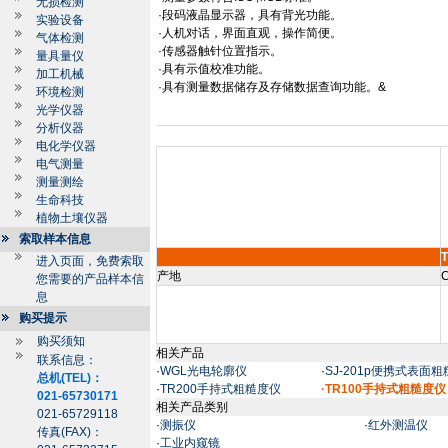
无损检测
·
段码液晶显示器，具有背光功能。
实验设备
·
人机对话，界面直观，操作简便。
气体检测
·
传感器触针位置指示。
量具量仪
·
具有示值校准功能。
加工机械
·
具有测量数据储存及存储数据查询功能。
&
环境检测
光学仪器
分析仪器
电化学仪器
电气测量
测量测绘
生命科技
植物土壤仪器
索取样本信息
进入页面，免费索取
产地
C
您需要的产品样本信
息
购买提示
购买须知
相关产品
联系信息：
·
WGL光电轮廓仪
·
SJ-201p便携式表面
总机(TEL)：
·
TR200手持式粗糙度仪
·TR100手持式粗糙度仪
021-65730171
相关产品类别
021-65729118
·
测振仪
·
红外测温仪
传真(FAX)：
·
工业内窥镜