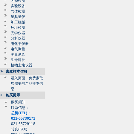
无损检测
实验设备
气体检测
量具量仪
加工机械
环境检测
光学仪器
分析仪器
电化学仪器
电气测量
测量测绘
生命科技
植物土壤仪器
索取样本信息
进入页面，免费索取
您需要的产品样本信
息
购买提示
购买须知
联系信息：
总机(TEL)：
021-65730171
021-65729118
传真(FAX)：