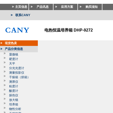
主页信息
产品讯息
应用方案
购买须知
联系CANY
电热恒温培养箱 DHP-9272
现货热卖
产品分类信息
显微镜
硬度计
天平
分光光度计
测量投影仪
干燥箱（烘箱）
测厚仪
粘度计
酸度计
探伤仪
放大镜
培养箱
物性分析