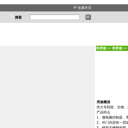
收藏本页
搜索
培养箱
>>
培养箱
>>
用途概述
供大专院校、生物、
产品特点
1
、微电脑控制器，
2
、外门内层有一层
3
、镜面不锈钢内胆