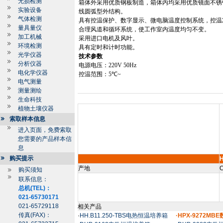
无损检测
箱体外采用优质钢板制造，箱体内均采用优质镜面不锈
实验设备
线圆弧型外结构。
气体检测
具有控温保护、数字显示、微电脑温度控制系统，控温
量具量仪
合理风道和循环系统，使工作室内温度均匀不变。
加工机械
采用进口电机及风叶。
环境检测
具有定时和计时功能。
光学仪器
技术参数
分析仪器
电源电压：
220V 50Hz
电化学仪器
控温范围：
5
℃
~
电气测量
测量测绘
生命科技
植物土壤仪器
索取样本信息
进入页面，免费索取
您需要的产品样本信
息
购买提示
产地
C
购买须知
联系信息：
总机(TEL)：
021-65730171
021-65729118
相关产品
传真(FAX)：
·
HH.B11.250-TBS电热恒温培养箱
·HPX-9272M