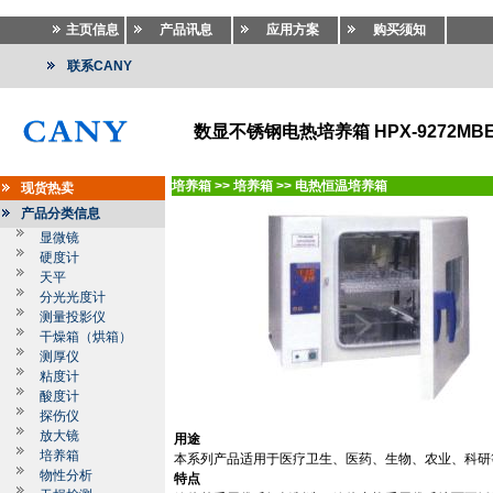
主页信息
产品讯息
应用方案
购买须知
联系CANY
数显不锈钢电热培养箱 HPX-9272MB
培养箱
>>
培养箱
>>
电热恒温培养箱
现货热卖
产品分类信息
显微镜
硬度计
天平
分光光度计
测量投影仪
干燥箱（烘箱）
测厚仪
粘度计
酸度计
探伤仪
放大镜
用途
培养箱
本系列产品适用于医疗卫生、医药、生物、农业、科研
物性分析
特点