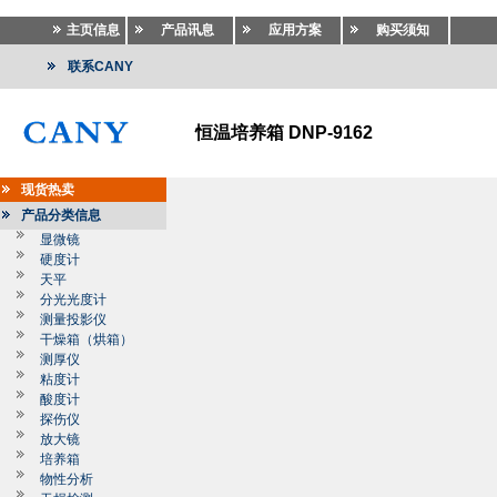
主页信息
产品讯息
应用方案
购买须知
联系CANY
恒温培养箱 DNP-9162
现货热卖
产品分类信息
显微镜
硬度计
天平
分光光度计
测量投影仪
干燥箱（烘箱）
测厚仪
粘度计
酸度计
探伤仪
放大镜
培养箱
物性分析