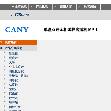
主页信息
产品讯息
应用方案
购买须知
联系CANY
单盘双速金相试样磨抛机 MP-1
现货热卖
产品分类信息
显微镜
硬度计
天平
分光光度计
测量投影仪
干燥箱（烘箱）
测厚仪
粘度计
酸度计
探伤仪
放大镜
培养箱
物性分析