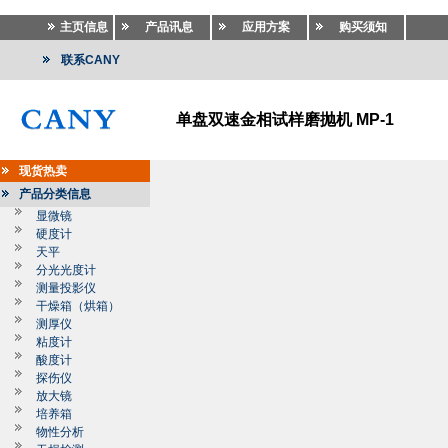
主页信息
产品讯息
应用方案
购买须知
联系CANY
单盘双速金相试样磨抛机 MP-1
现货热卖
产品分类信息
显微镜
硬度计
天平
分光光度计
测量投影仪
干燥箱（烘箱）
测厚仪
粘度计
酸度计
探伤仪
放大镜
培养箱
物性分析