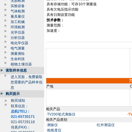
无损检测
具有存储功能：可存
10
个测量值
实验设备
具有欠电压指示功能
气体检测
具有日期设置功能
量具量仪
技术参数：
加工机械
测量范围：
环境检测
加速度：
光学仪器
分析仪器
电化学仪器
电气测量
测量测绘
生命科技
植物土壤仪器
索取样本信息
进入页面，免费索取
您需要的产品样本信
产地
C
息
购买提示
购买须知
联系信息：
相关产品
总机(TEL)：
·
TV200笔式测振仪
·
021-65730171
相关产品类别
021-65729118
·
测振仪
·
红外测温仪
传真(FAX)：
·
粗糙度仪