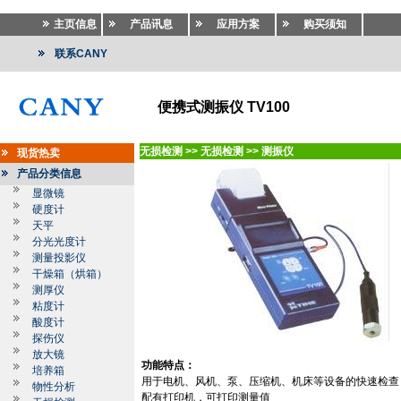
主页信息
产品讯息
应用方案
购买须知
联系CANY
便携式测振仪 TV100
无损检测
>>
无损检测
>>
测振仪
现货热卖
产品分类信息
显微镜
硬度计
天平
分光光度计
测量投影仪
干燥箱（烘箱）
测厚仪
粘度计
酸度计
探伤仪
放大镜
功能特点：
培养箱
用于电机、风机、泵、压缩机、机床等设备的快速检查
物性分析
配有打印机，可打印测量值