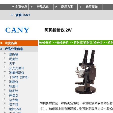
主页信息
产品讯息
应用方案
购买须知
联系CANY
阿贝折射仪 2W
物性分析
>>
物性分析
>>
折射仪/折射计/折光仪
>>
折
现货热卖
产品分类信息
显微镜
硬度计
天平
分光光度计
测量投影仪
干燥箱（烘箱）
测厚仪
粘度计
酸度计
探伤仪
放大镜
阿贝折射仪是一种能测定透明、半透明液体或固体折射
培养箱
主）。如仪器上接有恒温器，则可测定温度为
10
～
50
℃
物性分析