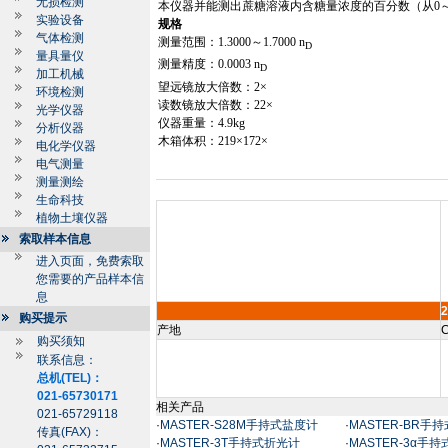
无损检测
本仪器并能测出蔗糖溶液内含糖量浓度的百分数（从
0
实验设备
规格
气体检测
测量范围：
1.3000
～
1.7000 n
D
量具量仪
测量精度：
0.0003 n
D
加工机械
望远镜放大倍数：
2
×
环境检测
读数镜放大倍数：
22
×
光学仪器
仪器重量：
4.9kg
分析仪器
木箱体积：
219
×
172
×
电化学仪器
电气测量
测量测绘
生命科技
植物土壤仪器
索取样本信息
进入页面，免费索取
您需要的产品样本信
息
购买提示
产地
C
购买须知
联系信息：
总机(TEL)：
021-65730171
相关产品
021-65729118
·
MASTER-S28M手持式盐度计
·
MASTER-BR
传真(FAX)：
·
MASTER-3T手持式折光计
·
MASTER-3α手