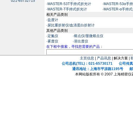
021-65732715
·
MASTER-53T手持式折光计
·
MASTER-53α
·
MASTER-T手持式折光计
·
MASTER-α手持
相关产品类别
·
盐度计
·
尿比重折射仪/血清蛋白折射计
其他产品类别
·
定氮仪
·
熔点仪/显微熔点仪
·
雾度仪
·
溶出度仪
在下框中搜索，寻找您需要的产品：
主页信息
|
产品讯息
| 解决方案 |
公司总机(TEL)：021-65730171 公司传真(F
通讯地址：上海市平凉路1195号 邮政
本网站版权所有 © 2007 上海精密