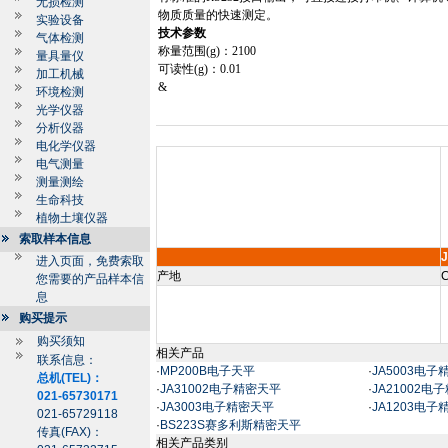
无损检测
物质质量的快速测定。
实验设备
技术参数
气体检测
称量范围
(g)
：
2100
量具量仪
可读性
(g)
：
0.01
加工机械
&
环境检测
光学仪器
分析仪器
电化学仪器
电气测量
测量测绘
生命科技
植物土壤仪器
索取样本信息
进入页面，免费索取
产地
C
您需要的产品样本信
息
购买提示
购买须知
相关产品
联系信息：
·
MP200B电子天平
·
JA5003电子
总机(TEL)：
·
JA31002电子精密天平
·
JA21002电
021-65730171
·
JA3003电子精密天平
·
JA1203电子
021-65729118
·
BS223S赛多利斯精密天平
传真(FAX)：
相关产品类别