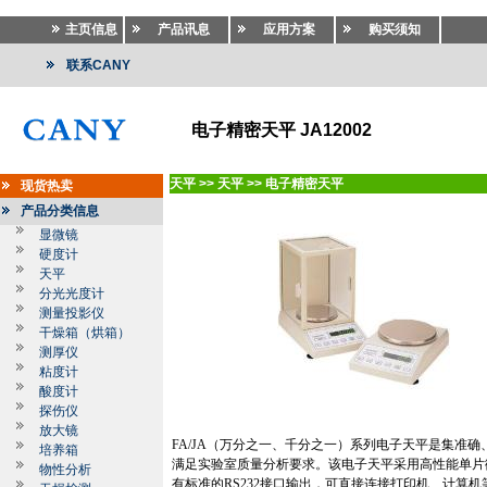
主页信息
产品讯息
应用方案
购买须知
联系CANY
电子精密天平 JA12002
天平
>>
天平
>>
电子精密天平
现货热卖
产品分类信息
显微镜
硬度计
天平
分光光度计
测量投影仪
干燥箱（烘箱）
测厚仪
粘度计
酸度计
探伤仪
放大镜
FA/JA
（万分之一、千分之一）系列电子天平是集准确
培养箱
满足实验室质量分析要求。该电子天平采用高性能单片
物性分析
有标准的
RS232
接口输出，可直接连接打印机、计算机