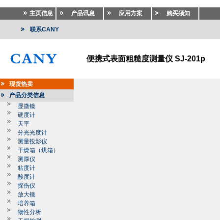
主页信息
产品讯息
应用方案
购买须知
联系CANY
便携式表面粗糙度测量仪 SJ-201p
现货热卖
产品分类信息
显微镜
硬度计
天平
分光光度计
测量投影仪
干燥箱（烘箱）
测厚仪
粘度计
酸度计
探伤仪
放大镜
培养箱
物性分析