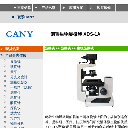
主页信息
产品讯息
应用方案
购买须知
联系CANY
倒置生物显微镜 XDS-1A
显微镜
>>
显微镜
>>
生物显微镜
现货热卖
产品分类信息
显微镜
硬度计
天平
分光光度计
测量投影仪
干燥箱（烘箱）
测厚仪
粘度计
酸度计
探伤仪
放大镜
此款生物显微镜的载物台是在物镜上面的，故特别适合
培养箱
等。是科研、医疗、防疫等部门研究活体微生物的优质
物性分析
XDS-1A
型倒置显微镜是一种载物台在物镜上面的