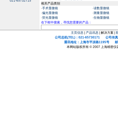
021-65732715
相关产品类别
·
手术显微镜
·
读数显微镜
·
偏光显微镜
·
测量显微镜
·
荧光显微镜
·
生物显微镜
在下框中搜索，寻找您需要的产品：
主页信息
|
产品讯息
| 解决方案 |
公司总机(TEL)：021-65730171 公司传真(F
通讯地址：上海市平凉路1195号 邮政
本网站版权所有 © 2007 上海精密