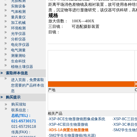
无损检测
距离平场消色差物镜及相衬装置，故可使用各种培
实验设备
质，沉淀物等进行显微研究，该仪器可供科研，高
气体检测
规格
量具量仪
放大倍数：
100X
—
400X
加工机械
三目镜：
可选配摄影装置
环境检测
目镜：
光学仪器
分析仪器
电化学仪器
电气测量
测量测绘
生命科技
植物土壤仪器
索取样本信息
进入页面，免费索取
您需要的产品样本信
产地
C
息
购买提示
购买须知
联系信息：
相关产品
总机(TEL)：
·
XSP-8CE生物显微镜图像成像系统
·
XSP-8C三
021-65730171
·
XSP-4C双目生物显微镜
·
XSP-3C单
021-65729118
·XDS-1A倒置生物显微镜
·
SM2学生生物
传真(FAX)：
·
SM2学生生物显微镜(电光源)