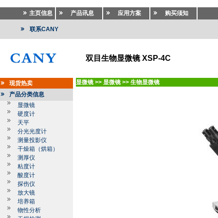
主页信息
产品讯息
应用方案
购买须知
联系CANY
双目生物显微镜 XSP-4C
显微镜
>>
显微镜
>>
生物显微镜
现货热卖
产品分类信息
显微镜
硬度计
天平
分光光度计
测量投影仪
干燥箱（烘箱）
测厚仪
粘度计
酸度计
探伤仪
放大镜
培养箱
物性分析