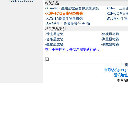
021-65732715
相关产品
·
XSP-8CE生物显微镜图像成像系统
·
XSP-8C三
·XSP-4C双目生物显微镜
·
XSP-3C单
·
XDS-1A倒置生物显微镜
·
SM2学生生物
·
SM2学生生物显微镜(电光源)
相关产品类别
·
荧光显微镜
·
体视显微镜
·
金相显微镜
·
测量显微镜
·
生物显微镜
·
读数显微镜
在下框中搜索，寻找您需要的产品：
主
公司总机(TEL)：
通讯地址
本网站