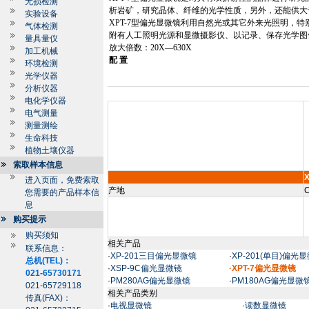
无损检测
析岩矿，研究晶体、纤维的光学性质，另外，还能供大
实验设备
XPT-7
型偏光显微镜利用自然光或其它外来光照明，特
气体检测
附有人工照明光源和显微摄影仪、以记录、保存光学图
量具量仪
放大倍数：
20X
—
630X
加工机械
配
置
环境检测
光学仪器
分析仪器
电化学仪器
电气测量
测量测绘
生命科技
植物土壤仪器
索取样本信息
X
进入页面，免费索取
产地
C
您需要的产品样本信
息
购买提示
购买须知
相关产品
联系信息：
·
XP-201三目偏光显微镜
·
XP-201(单目)偏光
总机(TEL)：
·
XSP-9C偏光显微镜
·XPT-7偏光显微镜
021-65730171
·
PM280AG偏光显微镜
·
PM180AG偏光显微
021-65729118
相关产品类别
传真(FAX)：
·
电视显微镜
·
读数显微镜