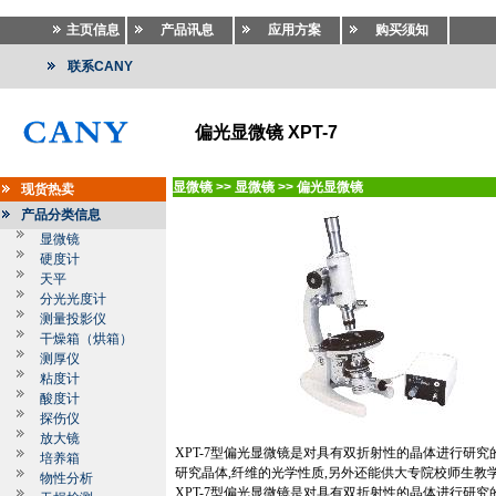
主页信息
产品讯息
应用方案
购买须知
联系CANY
偏光显微镜 XPT-7
显微镜
>>
显微镜
>>
偏光显微镜
现货热卖
产品分类信息
显微镜
硬度计
天平
分光光度计
测量投影仪
干燥箱（烘箱）
测厚仪
粘度计
酸度计
探伤仪
放大镜
XPT-7型偏光显微镜是对具有双折射性的晶体进行研究的
培养箱
研究晶体,纤维的光学性质,另外还能供大专院校师生教
物性分析
XPT-7
型偏光显微镜是对具有双折射性的晶体进行研究