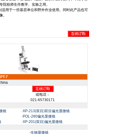
专院校师生作教学、实验之用。
别适用于一些基层单位和野外作业使用。同时此产品也可
像。
PT-7
hina
或电话：
021-65730171
显微镜
·
XP-213(双目)双目偏光显微镜
·
POL-280偏光显微镜
镜
·
XP-201(双目)偏光显微镜
·
生物显微镜