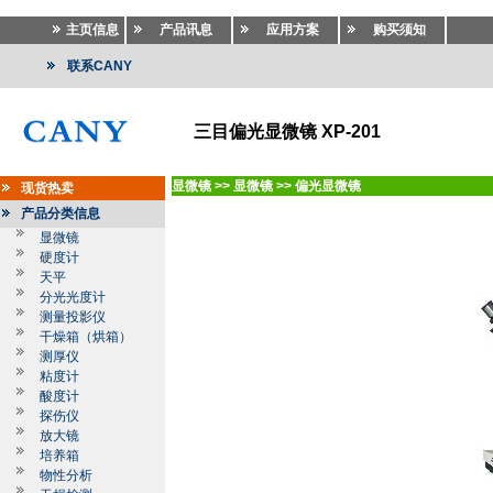
主页信息
产品讯息
应用方案
购买须知
联系CANY
三目偏光显微镜 XP-201
显微镜
>>
显微镜
>>
偏光显微镜
现货热卖
产品分类信息
显微镜
硬度计
天平
分光光度计
测量投影仪
干燥箱（烘箱）
测厚仪
粘度计
酸度计
探伤仪
放大镜
培养箱
物性分析