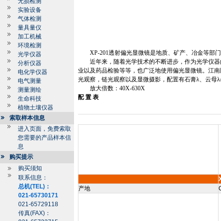
无损检测
实验设备
气体检测
量具量仪
加工机械
环境检测
XP-201
透射偏光显微镜是地质、矿产、冶金等部门
光学仪器
近年来，随着光学技术的不断进步，作为光学仪器
分析仪器
业以及药品检验等等，也广泛地使用偏光显微镜。江南
电化学仪器
光观察，链光观察以及显微摄影，配置有石膏
λ、
云母
λ
电气测量
放大倍数：
40X-630X
测量测绘
配
置
表
生命科技
植物土壤仪器
索取样本信息
进入页面，免费索取
您需要的产品样本信
息
购买提示
购买须知
联系信息：
总机(TEL)：
产地
021-65730171
021-65729118
传真(FAX)：