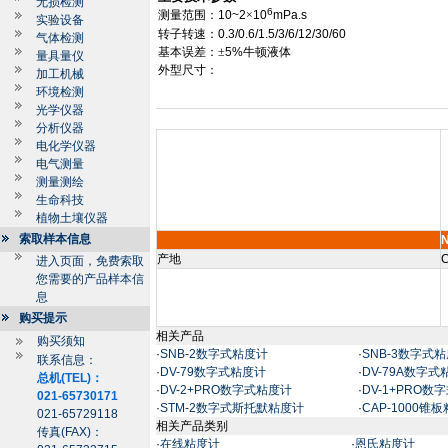
无损检测
6
测量范围
：
10~2
×
10
mPa.s
实验设备
转子转速
：
0.3/0.6/1.
5/3/6
/12/30/60
气体检测
基本误差
：
±
5%
牛顿液体
量具量仪
外型尺寸：
加工机械
环境检测
光学仪器
分析仪器
电化学仪器
电气测量
测量测绘
生命科技
植物土壤仪器
索取样本信息
产地
C
进入页面，免费索取
您需要的产品样本信
息
购买提示
相关产品
购买须知
·
SNB-2数字式粘度计
·
SNB-3数字式
联系信息：
·
DV-79数字式粘度计
·
DV-79A数字式
总机(TEL)：
·
DV-2+PRO数字式粘度计
·
DV-1+PRO数
021-65730171
·
STM-2数字式斯托默粘度计
·
CAP-1000锥
021-65729118
相关产品类别
传真(FAX)：
·
在线粘度计
·
恩氏粘度计