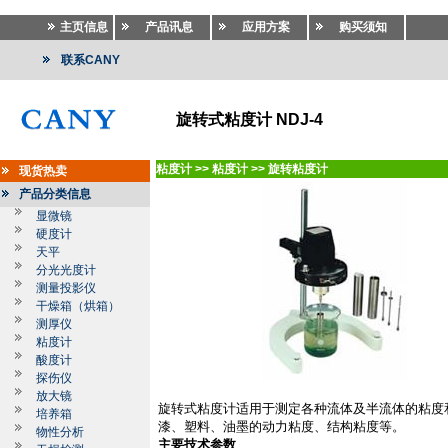
主页信息
产品讯息
应用方案
购买须知
联系CANY
旋转式粘度计 NDJ-4
粘度计
>>
粘度计
>>
旋转粘度计
现货热卖
产品分类信息
显微镜
硬度计
天平
分光光度计
测量投影仪
干燥箱（烘箱）
测厚仪
粘度计
酸度计
探伤仪
放大镜
旋转式粘度计适用于测定各种流体及半流体的粘度
培养箱
漆、塑料、油墨的动力粘度、结构粘度等。
物性分析
主要技术参数