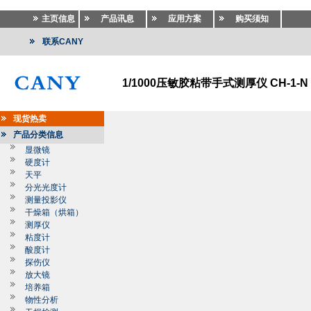
主页信息
产品讯息
应用方案
购买须知
联系CANY
1/1000压敏胶粘带手式测厚仪 CH-1-N
现货热卖
产品分类信息
显微镜
硬度计
天平
分光光度计
测量投影仪
干燥箱（烘箱）
测厚仪
粘度计
酸度计
探伤仪
放大镜
培养箱
物性分析