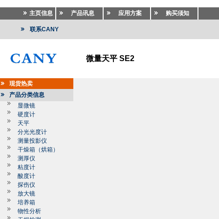
主页信息
产品讯息
应用方案
购买须知
联系CANY
微量天平 SE2
现货热卖
产品分类信息
显微镜
硬度计
天平
分光光度计
测量投影仪
干燥箱（烘箱）
测厚仪
粘度计
酸度计
探伤仪
放大镜
培养箱
物性分析