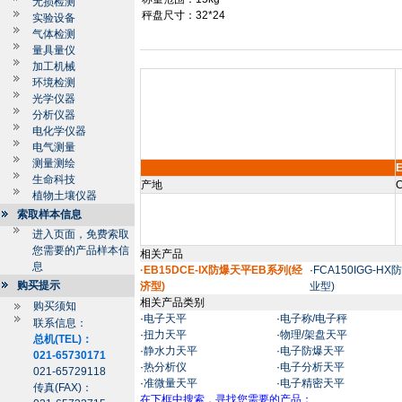
无损检测
秤盘尺寸：
32*24
实验设备
气体检测
量具量仪
加工机械
环境检测
光学仪器
分析仪器
电化学仪器
电气测量
测量测绘
生命科技
产地
C
植物土壤仪器
索取样本信息
进入页面，免费索取
您需要的产品样本信
相关产品
息
·EB15DCE-IX防爆天平EB系列(经
·
FCA150IGG-H
购买提示
济型)
业型)
相关产品类别
购买须知
·
电子天平
·
电子称/电子秤
联系信息：
·
扭力天平
·
物理/架盘天平
总机(TEL)：
·
静水力天平
·
电子防爆天平
021-65730171
·
热分析仪
·
电子分析天平
021-65729118
·
准微量天平
·
电子精密天平
传真(FAX)：
在下框中搜索，寻找您需要的产品：