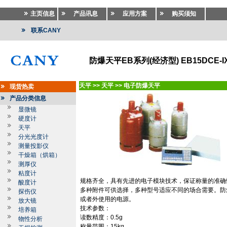
主页信息
产品讯息
应用方案
购买须知
联系CANY
防爆天平EB系列(经济型) EB15DCE-I
天平
>>
天平
>>
电子防爆天平
现货热卖
产品分类信息
显微镜
硬度计
天平
分光光度计
测量投影仪
干燥箱（烘箱）
测厚仪
粘度计
规格齐全，具有先进的电子模块技术，保证称量的准确
酸度计
多种附件可供选择，多种型号适应不同的场合需要。防
探伤仪
或者外使用的电源。
放大镜
技术参数：
培养箱
读数精度：
0.5g
物性分析
称量范围：
15kg