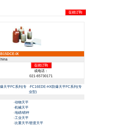
EB15DCE-IX
hina
或电话：
021-65730171
X防爆天平FC系列(专
·
FC16EDE-HX防爆天平FC系列(专
业型)
·
动物天平
·
机械天平
·
地磅/磅秤
·
工业天平
·
比重天平/密度天平