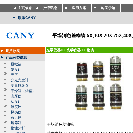
主页信息
产品讯息
应用方案
购买须知
联系CANY
平场消色差物镜 5X,10X,20X,25X,40X,5
光学仪器
>>
光学仪器
>>
物镜
现货热卖
产品分类信息
显微镜
硬度计
天平
分光光度计
测量投影仪
干燥箱（烘箱）
测厚仪
粘度计
酸度计
探伤仪
放大镜
培养箱
平场消色差物镜
物性分析