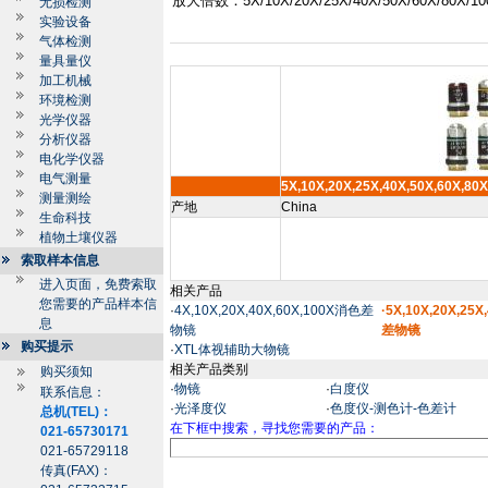
放大倍数：5X/10X/20X/25X/40X/50X/60X/80X/10
无损检测
实验设备
气体检测
量具量仪
加工机械
环境检测
光学仪器
分析仪器
电化学仪器
电气测量
5X,10X,20X,25X,40X,50X,60X,80
测量测绘
产地
China
生命科技
植物土壤仪器
索取样本信息
进入页面，免费索取
相关产品
您需要的产品样本信
·
4X,10X,20X,40X,60X,100X消色差
·5X,10X,20X,25
息
物镜
差物镜
购买提示
·
XTL体视辅助大物镜
相关产品类别
购买须知
·
物镜
·
白度仪
联系信息：
·
光泽度仪
·
色度仪-测色计-色差计
总机(TEL)：
在下框中搜索，寻找您需要的产品：
021-65730171
021-65729118
传真(FAX)：