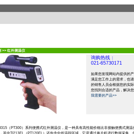
测
>>
红外测温仪
询购热线：
021-65730171
如果您发现网站内提供的产
满足您工作上的需求，也请
的销售人员会根据您的实际
您找到合适的产品，解决您
我需要的产品>>
I315
（
PT300
）系列便携式红外测温仪，是一种具有高性能价格比非接触便携式测温
，其中
TI213EL
（
PT120EL
）还包含中低温段区域，它是通过单片机进行数据采集、