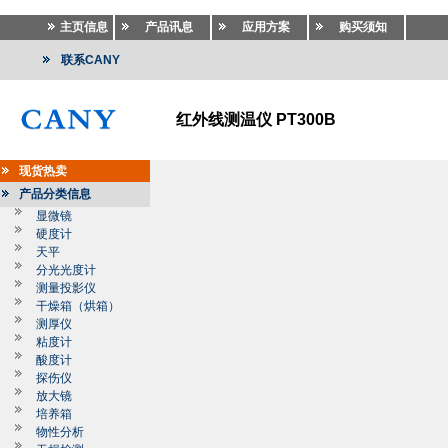
主页信息
产品讯息
应用方案
购买须知
联系CANY
红外线测温仪 PT300B
现货热卖
产品分类信息
显微镜
硬度计
天平
分光光度计
测量投影仪
干燥箱（烘箱）
测厚仪
粘度计
酸度计
探伤仪
放大镜
培养箱
物性分析