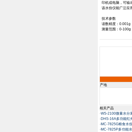
印机或电脑，可输
该水份仪能广泛应
技术参数
读数精度：
0.001g
测量范围：
0
-100g
产地
相关产品
·
WS-2100微量水
·
DHS-16A多功能
·
MC-7825G粮食水
·
MC-7825P多功能