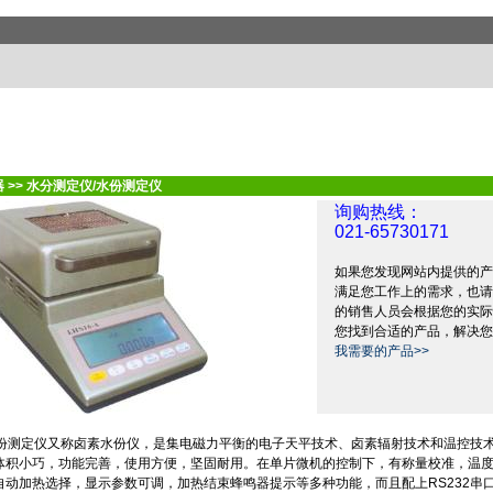
器
>>
水分测定仪/水份测定仪
询购热线：
021-65730171
如果您发现网站内提供的产
满足您工作上的需求，也请
的销售人员会根据您的实际
您找到合适的产品，解决您
我需要的产品>>
份测定仪又称卤素水份仪，是集电磁力平衡的电子天平技术、卤素辐射技术和温控技
体积小巧，功能完善，使用方便，坚固耐用。在单片微机的控制下，有称量校准，温
自动加热选择，显示参数可调，加热结束蜂鸣器提示等多种功能，而且配上
RS232
串