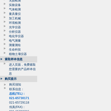
无损检测
实验设备
气体检测
量具量仪
加工机械
环境检测
光学仪器
分析仪器
电化学仪器
电气测量
测量测绘
生命科技
植物土壤仪器
索取样本信息
进入页面，免费索取
您需要的产品样本信
息
购买提示
购买须知
联系信息：
总机(TEL)：
021-65730171
021-65729118
传真(FAX)：