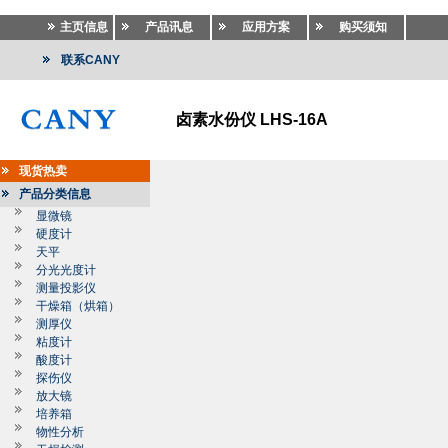
主页信息
产品讯息
应用方案
购买须知
联系CANY
卤素水份仪 LHS-16A
现货热卖
产品分类信息
显微镜
硬度计
天平
分光光度计
测量投影仪
干燥箱（烘箱）
测厚仪
粘度计
酸度计
探伤仪
放大镜
培养箱
物性分析