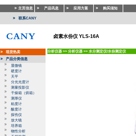
主页信息
产品讯息
应用方案
购买须知
联系CANY
卤素水份仪 YLS-16A
分析仪器
>>
分析仪器
>>
水分测定仪/水份测定仪
现货热卖
产品分类信息
显微镜
硬度计
天平
分光光度计
测量投影仪
干燥箱（烘箱）
测厚仪
粘度计
酸度计
探伤仪
放大镜
培养箱
物性分析