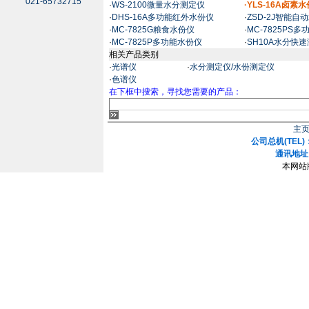
021-65732715
·
WS-2100微量水分测定仪
·YLS-16A卤素
·
DHS-16A多功能红外水份仪
·
ZSD-2J智能自
·
MC-7825G粮食水份仪
·
MC-7825PS
·
MC-7825P多功能水份仪
·
SH10A水分快
相关产品类别
·
光谱仪
·
水分测定仪/水份测定仪
·
色谱仪
在下框中搜索，寻找您需要的产品：
主
公司总机(TEL)：
通讯地址
本网站