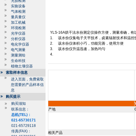
无损检测
实验设备
气体检测
量具量仪
加工机械
环境检测
YLS
-16A
烘干法水份测定仪操作方便，测量准确，有
光学仪器
1.
该水份仪集电子天平技术，卤素辐射技术和温控
分析仪器
2.
该水份仪体积小巧，功能完善，使用方便
电化学仪器
3.
该水份仪升温迅速，加热均匀
电气测量
4.
测量测绘
生命科技
植物土壤仪器
索取样本信息
进入页面，免费索取
您需要的产品样本信
息
购买提示
购买须知
联系信息：
产地
总机(TEL)：
021-65730171
021-65729118
传真(FAX)：
相关产品