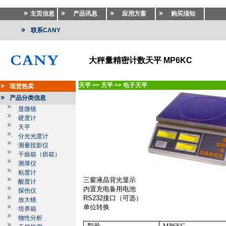
主页信息
产品讯息
应用方案
购买须知
联系CANY
大秤量精密计数天平 MP6KC
天平
>>
天平
>>
电子天平
现货热卖
产品分类信息
显微镜
硬度计
天平
分光光度计
测量投影仪
干燥箱（烘箱）
测厚仪
粘度计
三窗液晶背光显示
酸度计
内置充电备用电池
探伤仪
RS232
接口（可选）
放大镜
单位转换
培养箱
物性分析
型号
MP6KC