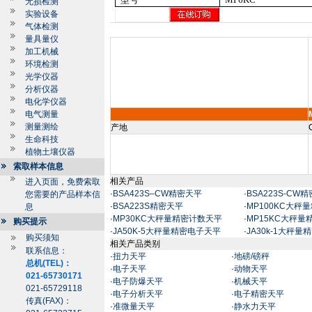
无损检测
实验设备
气体检测
量具量仪
加工机械
环境检测
光学仪器
分析仪器
电化学仪器
电气测量
测量测绘
产地
生命科技
植物土壤仪器
索取样本信息
相关产品
进入页面，免费索取
·
BSA423S–CW精密天平
·
BSA223S-CW
您需要的产品样本信
·
BSA223S精密天平
·
MP100KC大秤
息
·
MP30KC大秤量精密计数天平
·
MP15KC大秤
购买提示
·
JA50K-5大秤量精密电子天平
·
JA30k-1大秤
购买须知
相关产品类别
联系信息：
·
扭力天平
·
地磅/磅秤
总机(TEL)：
·
电子天平
·
动物天平
021-65730171
·
电子防爆天平
·
机械天平
021-65729118
·
电子分析天平
·
电子精密天平
传真(FAX)：
·
准微量天平
·
静水力天平