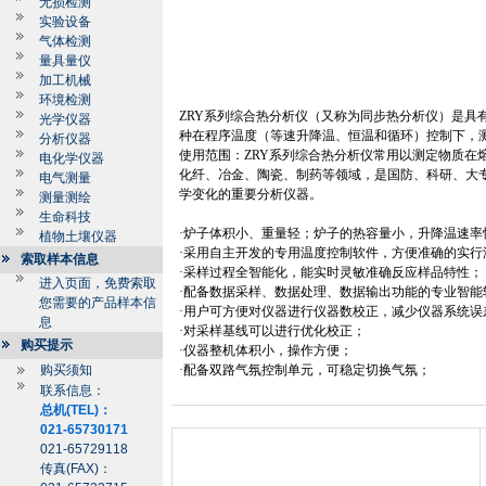
无损检测
实验设备
气体检测
量具量仪
加工机械
环境检测
ZRY
系列综合热分析仪（又称为同步热分析仪）是具
光学仪器
种在程序温度（等速升降温、恒温和循环）控制下，
分析仪器
使用范围：
ZRY
系列综合热分析仪常用以测定物质在
电化学仪器
化纤、冶金、陶瓷、制药等领域，是国防、科研、大
电气测量
学变化的重要分析仪器。
测量测绘
生命科技
·炉子体积小、重量轻；炉子的热容量小，升降温速率
植物土壤仪器
·采用自主开发的专用温度控制软件，方便准确的实行
索取样本信息
·采样过程全智能化，能实时灵敏准确反应样品特性；
进入页面，免费索取
·配备数据采样、数据处理、数据输出功能的专业智能
您需要的产品样本信
·用户可方便对仪器进行仪器数校正，减少仪器系统误
息
·对采样基线可以进行优化校正；
购买提示
·仪器整机体积小，操作方便；
购买须知
·配备双路气氛控制单元，可稳定切换气氛；
联系信息：
总机(TEL)：
021-65730171
021-65729118
传真(FAX)：