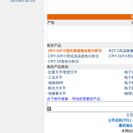
021-65732715
产地
相关产品
·ZRY-32P小型化高温综合热分析仪
·
RZY-2高温微
·
CRY-32P小型化高温差热分析仪
·
CRY-31P小
·
CRY-1P差热分析仪
相关产品类别
·
比重天平/密度天平
·
电子
·
工业天平
·
电子
·
地磅/磅秤
·
电子
·
静水力天平
·
电子
·
准微量天平
·
物理
在下框中搜索，寻找您需要的产品：
主
公司总机(TEL)：
通讯地址
本网站