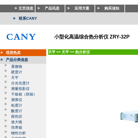
主页信息
产品讯息
应用方案
购买须知
联系CANY
小型化高温综合热分析仪 ZRY-32P
天平
>>
天平
>>
热分析仪
现货热卖
产品分类信息
显微镜
硬度计
天平
分光光度计
测量投影仪
干燥箱（烘箱）
测厚仪
粘度计
酸度计
探伤仪
放大镜
培养箱
物性分析