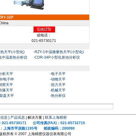
ZRY-32P
China
或电话：
021-65730171
量热天平(小型化)
·
RZY-1中温微量热天平(小型化)
型化中温差热分析仪
·
CDR-34P小型化差动分析仪
分析天平
·
电子天平
称/电子秤
·
动物天平
精密天平
·
扭力天平
防爆天平
·
机械天平
/架盘天平
·
热分析仪
页信息
|
产品讯息
| 解决方案 |
联系上海精密
021-65730171 公司传真(FAX)：021-65732715
：上海市平凉路1195号 邮政编码：200090
版权所有 © 2007 上海精密仪器仪表有限公司