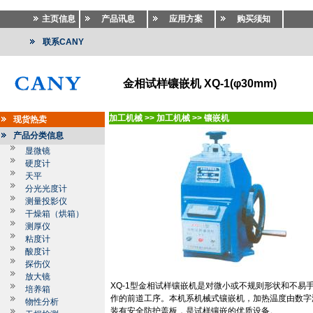
主页信息
产品讯息
应用方案
购买须知
联系CANY
金相试样镶嵌机 XQ-1(φ30mm)
加工机械
>>
加工机械
>>
镶嵌机
现货热卖
产品分类信息
显微镜
硬度计
天平
分光光度计
测量投影仪
干燥箱（烘箱）
测厚仪
粘度计
酸度计
探伤仪
放大镜
XQ-1
型金相试样镶嵌机是对微小或不规则形状和不易
培养箱
作的前道工序。本机系机械式镶嵌机，加热温度由数字
物性分析
装有安全防护盖板，是试样镶嵌的优质设备。