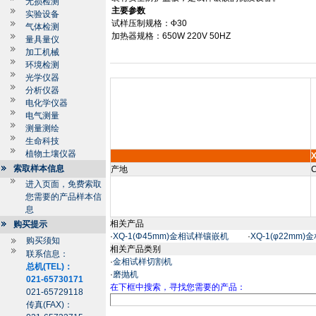
无损检测
主要参数
实验设备
试样压制规格：
Φ
30
气体检测
加热器规格：
650W 220V 50HZ
量具量仪
加工机械
环境检测
光学仪器
分析仪器
电化学仪器
电气测量
测量测绘
生命科技
植物土壤仪器
索取样本信息
产地
C
进入页面，免费索取
您需要的产品样本信
息
相关产品
购买提示
·
XQ-1(Φ45mm)金相试样镶嵌机
·
XQ-1(φ22mm
购买须知
相关产品类别
联系信息：
·
金相试样切割机
总机(TEL)：
·
磨抛机
021-65730171
在下框中搜索，寻找您需要的产品：
021-65729118
传真(FAX)：