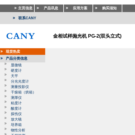
主页信息
产品讯息
应用方案
购买须知
联系CANY
金相试样抛光机 PG-2(双头立式)
现货热卖
产品分类信息
显微镜
硬度计
天平
分光光度计
测量投影仪
干燥箱（烘箱）
测厚仪
粘度计
酸度计
探伤仪
放大镜
培养箱
物性分析