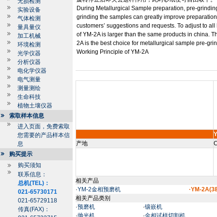
无损检测
During Metallurgical Sample preparation, pre-grinding
实验设备
grinding the samples can greatly improve preparation
气体检测
customers’ suggestions and requests. To adjust to all 
量具量仪
of YM
-2A
is larger than the same products in china. Th
加工机械
2A
is the best choice for metallurgical sample pre-gri
环境检测
Working Principle of YM
-2A
光学仪器
分析仪器
电化学仪器
电气测量
测量测绘
生命科技
植物土壤仪器
索取样本信息
进入页面，免费索取
Y
您需要的产品样本信
产地
C
息
购买提示
购买须知
联系信息：
相关产品
总机(TEL)：
·
YM-2金相预磨机
·YM-2A(
021-65730171
相关产品类别
021-65729118
·
预磨机
·
镶嵌机
传真(FAX)：
·
抛光机
·
金相试样切割机