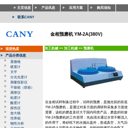
主页信息
产品讯息
应用方案
购买须知
联系CANY
金相预磨机 YM-2A(380V)
加工机械
>>
加工机械
>>
预磨机
现货热卖
产品分类信息
显微镜
硬度计
天平
分光光度计
测量投影仪
干燥箱（烘箱）
测厚仪
粘度计
在金相试样制备过程中，试样的预磨，是抛光前的前道
酸度计
YM
-2A
预磨机，是通过对多方面的调研和采集多方面使
探伤仪
需要，该机的磨盘直径大于国内同类产品，磨盘的转速
放大镜
YM
-2A
预磨机的工作原理：先由清水通过水管不断流入
培养箱
的作用下，将砂纸下的水抛出盘外，形成真空，大气压
物性分析
旋转停止后即失去这种作用，此时砂纸便可自由取下。