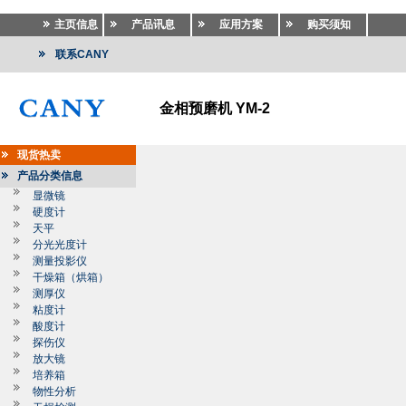
主页信息
产品讯息
应用方案
购买须知
联系CANY
金相预磨机 YM-2
现货热卖
产品分类信息
显微镜
硬度计
天平
分光光度计
测量投影仪
干燥箱（烘箱）
测厚仪
粘度计
酸度计
探伤仪
放大镜
培养箱
物性分析