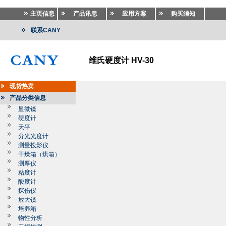
主页信息
产品讯息
应用方案
购买须知
联系CANY
维氏硬度计 HV-30
现货热卖
产品分类信息
显微镜
硬度计
天平
分光光度计
测量投影仪
干燥箱（烘箱）
测厚仪
粘度计
酸度计
探伤仪
放大镜
培养箱
物性分析