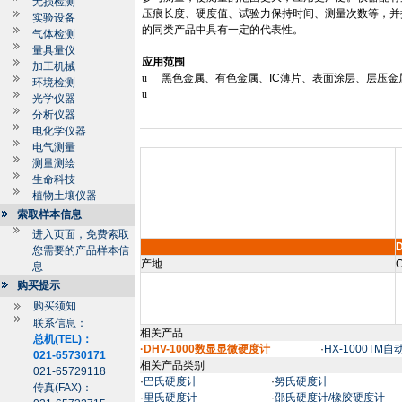
无损检测
压痕长度、硬度值、试验力保持时间、测量次数等，并
实验设备
的同类产品中具有一定的代表性。
气体检测
量具量仪
应用范围
加工机械
u
黑色金属、有色金属、
IC
薄片、表面涂层、层压金
环境检测
u
光学仪器
分析仪器
电化学仪器
电气测量
测量测绘
生命科技
植物土壤仪器
索取样本信息
进入页面，免费索取
您需要的产品样本信
产地
C
息
购买提示
购买须知
联系信息：
相关产品
总机(TEL)：
·DHV-1000数显显微硬度计
·
HX-1000TM
021-65730171
相关产品类别
021-65729118
·
巴氏硬度计
·
努氏硬度计
传真(FAX)：
·
里氏硬度计
·
邵氏硬度计/橡胶硬度计