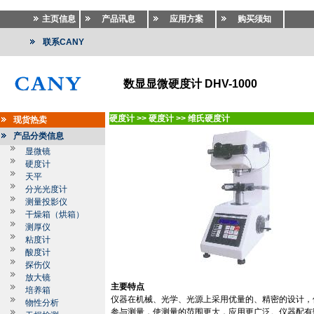
主页信息
产品讯息
应用方案
购买须知
联系CANY
数显显微硬度计 DHV-1000
硬度计
>>
硬度计
>>
维氏硬度计
现货热卖
产品分类信息
显微镜
硬度计
天平
分光光度计
测量投影仪
干燥箱（烘箱）
测厚仪
粘度计
酸度计
探伤仪
放大镜
主要特点
培养箱
仪器在机械、光学、光源上采用优量的、精密的设计，
物性分析
参与测量，使测量的范围更大，应用更广泛。仪器配有